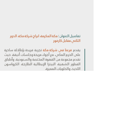
تفاصيل العنوان :
مكة المكرمة، ابراج شركة مكة، الدور
الثاني مقابل كارفور
يقدم
فرعنا في شركة مكة
تجربة فريدة بإطلالة ساحرة
على الحرم المكي، مع أجواء مريحة وجلسات أنيقة، حيث
نقدم مجموعة من القهوة المختصة والسعودية، وأطباق
الفطور الشهية، البيتزا الإيطالية الطازجة، الكرواسون
اللذيذ، والحلويات المميزة.
أوقات العمل :
طوال أيام الأسبوع | 24 ساعة
رقم التواصل :
0550002160
info@momo-cafe.com
الايميل :
موقع الكوفي :
برج شركة مكة للتعمير، الدور الثاني،
مقابل كارفور
لمشاهده المنيو :
اضغط هنا..