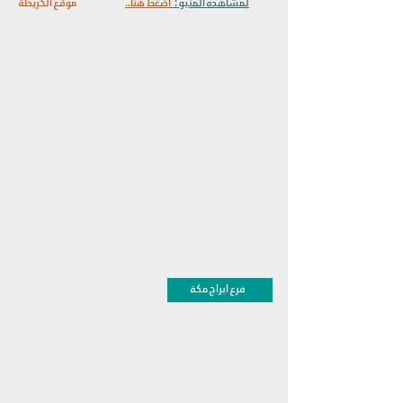
لمشاهده المنيو :
اضغط هنا..
موقع الخريطة
فرع ابراج مكة