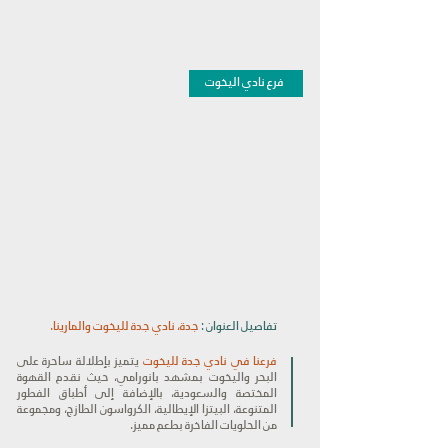
فرع نادي اليخوت
تفاصيل العنوان :
جدة، نادي جدة لليخوت والمارينا.
فرعنا في نادي جدة لليخوت
يتميز بإطلالة ساحرة على
البحر واليخوت بمشهد بانورامي، حيث نقدم القهوة
المختصة والسعودية، بالإضافة إلى أطباق الفطور
المتنوعة، البيتزا الإيطالية، الكرواسون الطازج، ومجموعة
من الحلويات الفاخرة بطعم مميز.