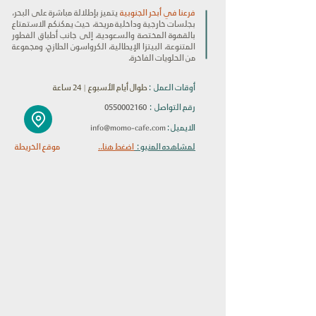
فرعنا في أبحر الجنوبية
يتميز بإطلالة مباشرة على البحر،
بجلسات خارجية وداخلية مريحة، حيث يمكنكم الاستمتاع
بالقهوة المختصة والسعودية، إلى جانب أطباق الفطور
المتنوعة، البيتزا الإيطالية، الكرواسون الطازج، ومجموعة
من الحلويات الفاخرة.
أوقات العمل :
طوال أيام الأسبوع | 24 ساعة
رقم التواصل :
0550002160
info@momo-cafe.com
الايميل :
لمشاهده المنيو :
اضغط هنا..
موقع الخريطة