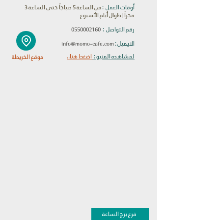
أوقات العمل :
من الساعة 5 صباجاً حتى الساعة 3
فجراً
|
طوال أيام الأسبوع
رقم التواصل :
0550002160
info@momo-cafe.com
الايميل :
لمشاهده المنيو :
اضغط هنا..
موقع الخريطة
فرع برج الساعة