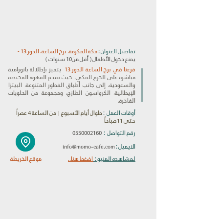
تفاصيل العنوان :
مكة المكرمة، برج الساعة، الدور 13 -
يمنع دخول الأطفال ( أقل من10 سنوات )
فرعنا في برج الساعة الدور 13
يتميز بإطلالة بانورامية
مباشرة على الحرم المكي، حيث نقدم القهوة المختصة
والسعودية، إلى جانب أطباق الفطور المتنوعة، البيتزا
الإيطالية، الكرواسون الطازج، ومجموعة من الحلويات
الفاخرة.
أوقات العمل :
طوال أيام الأسبوع | من الساعة 4 عصراً
حتى 11صباحاً
رقم التواصل :
0550002160
info@momo-cafe.com
الايميل :
لمشاهده المنيو :
اضغط هنا..
موقع الخريطة